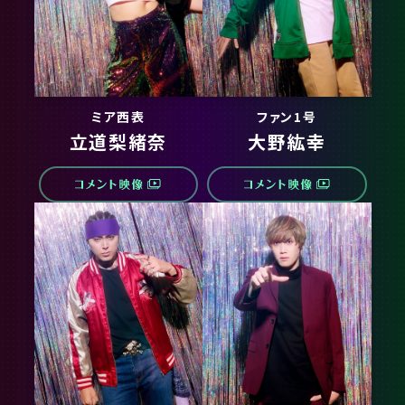
ミア西表
ファン1号
立道梨緒奈
大野紘幸