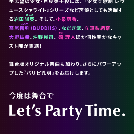
手志望の少女・月見英子役には、
『少女☆歌劇 レヴ
ュースタァライト』シリーズなど声優としても活躍す
る
岩田
陽葵
。
そして、
小泉萌香
、
高尾
楓弥
（BUDDiiS）
、
なだぎ武
、
立道梨緒奈
、
大野紘幸
、
沖野晃司
、
碕
理人
ほか個性豊かなキャ
スト陣が集結！
舞台版オリジナル楽曲も加わり、さらにパワーアッ
プした『パリピ孔明』をお届けします。