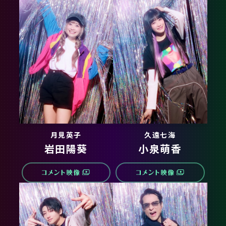
月見英子
久遠七海
岩田陽葵
小泉萌香