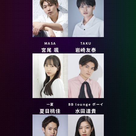
MASA
TAKU
宮尾 颯
岩崎友泰
一夏
BB lounge ボーイ
夏目桃佳
水田達貴