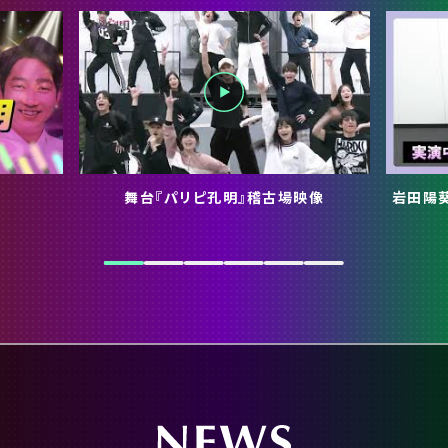
）
舞台『パリピ孔明』稽古場映像
岩田陽