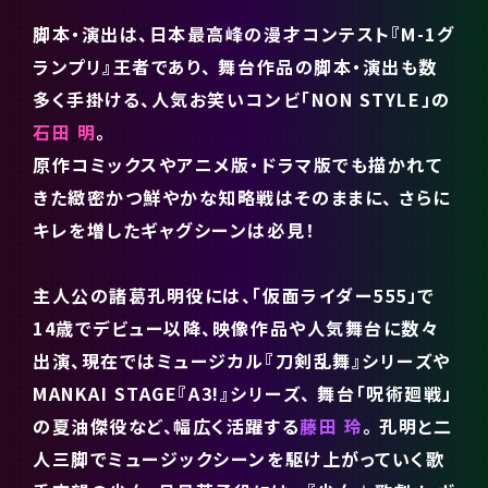
脚本・演出は、日本最高峰の漫才コンテスト『M-1グ
ランプリ』王者であり、
舞台作品の脚本・演出も数
多く手掛ける、人気お笑いコンビ「NON STYLE」の
石田 明
。
原作コミックスやアニメ版・ドラマ版でも描かれて
きた緻密かつ鮮やかな知略戦はそのままに、
さらに
キレを増したギャグシーンは必見！
主人公の諸葛孔明役には、「仮面ライダー555」で
14歳でデビュー以降、映像作品や人気舞台に数々
出演、現在ではミュージカル『刀剣乱舞』シリーズや
MANKAI STAGE『A3!』シリーズ、
舞台「呪術廻戦」
の夏油傑役など、幅広く活躍する
藤田 玲
。
孔明と二
人三脚でミュージックシーンを駆け上がっていく歌