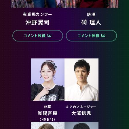
赤兎馬カンフー
唐澤
沖野晃司
碕 理人
双葉
ミアのマネージャー
眞鍋杏樹
大澤信児
（NMB48）