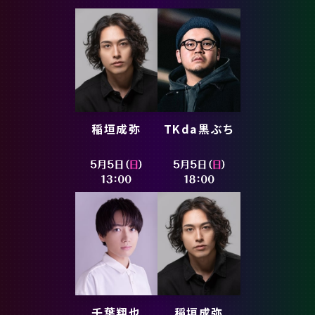
稲垣成弥
TKda黒ぶち
千葉翔也
稲垣成弥