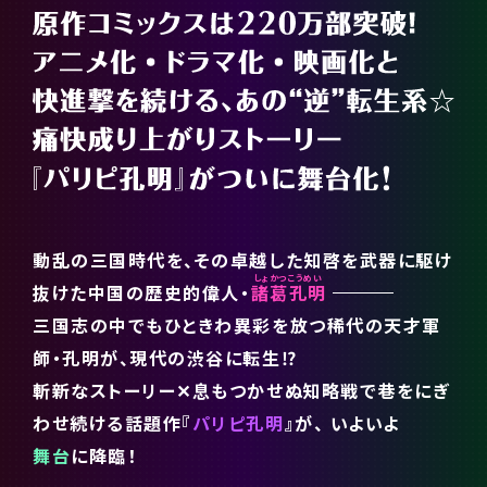
動乱の三国時代を、その卓越した知啓を武器に駆け
抜けた中国の歴史的偉人・
諸葛孔明
三国志の中でもひときわ異彩を放つ稀代の天才軍
師・孔明が、現代の渋谷に転生⁉
斬新なストーリー✕息もつかせぬ知略戦で巷をにぎ
わせ続ける話題作
『
パリピ孔明
』が、
いよいよ
舞台
に降臨！